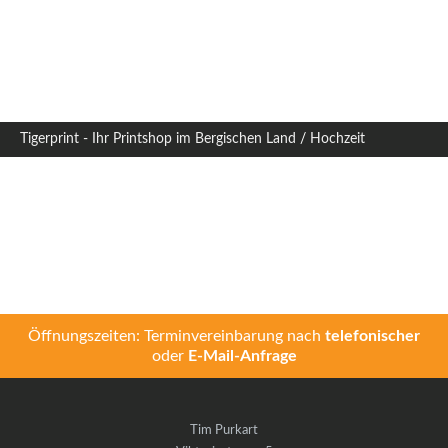
Tigerprint - Ihr Printshop im Bergischen Land
/
Hochzeit
Öffnungszeiten: Terminvereinbarung nach
telefonischer
oder
E-Mail-Anfrage
Tim Purkart