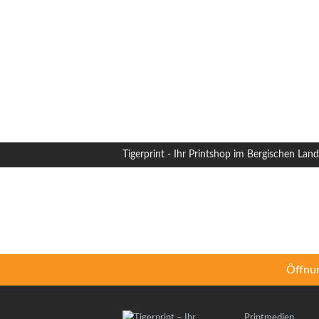
Tigerprint - Ihr Printshop im Bergischen Land
Öffnun
Printmedien