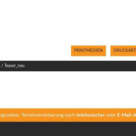
PRINTMEDIEN
DRUCKART
/
Teaser_neu
gszeiten: Terminvereinbarung nach
telefonischer
oder
E-Mail-A